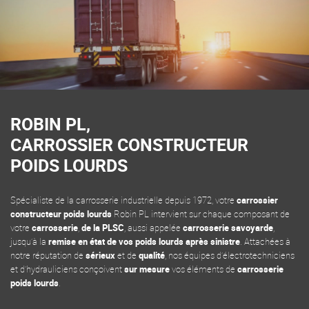
ROBIN PL,
CARROSSIER CONSTRUCTEUR
POIDS LOURDS
Spécialiste de la carrosserie industrielle depuis 1972, votre
carrossier
constructeur poids lourds
Robin PL intervient sur chaque composant de
votre
carrosserie
,
de la PLSC
, aussi appelée
carrosserie savoyarde
,
jusqu’à la
remise en état de vos poids lourds après sinistre
. Attachées à
notre réputation de
sérieux
et de
qualité
, nos équipes d’électrotechniciens
et d’hydrauliciens conçoivent
sur mesure
vos éléments de
carrosserie
poids lourds
.