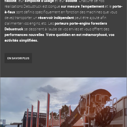
fiabilité
, leur
simplicité d’usage
et leur
solidité
. Chacune de nos
réalisations Debustruck est conçue
sur mesure
,
l’empattement
et le
porte-
à-faux
sont définis spécifiquement en fonction des machines que vous
devez transporter, un
réservoir indépendant
peut être ajouté afin
d’alimenter vos engins, etc. Les
porteurs porte-engins forestiers
Debustruck
se dessinent à l’aube de vos envies et vous offrent des
performances nouvelles
.
Votre quotidien en est métamorphosé, vos
activités simplifiées.
EN SAVOIR PLUS