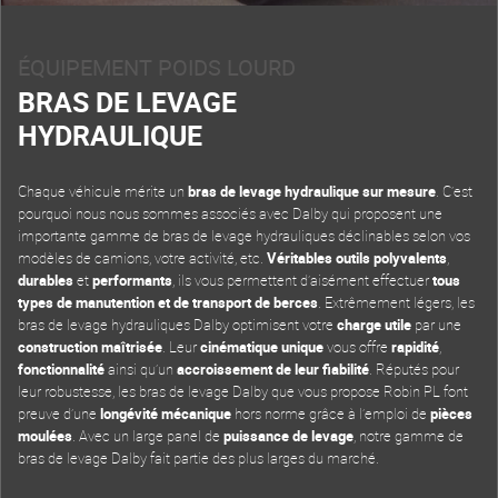
ÉQUIPEMENT POIDS LOURD
BRAS DE LEVAGE
HYDRAULIQUE
Chaque véhicule mérite un
bras de levage hydraulique sur mesure
. C’est
pourquoi nous nous sommes associés avec Dalby qui proposent une
importante gamme de bras de levage hydrauliques déclinables selon vos
modèles de camions, votre activité, etc.
Véritables outils polyvalents
,
durables
et
performants
, ils vous permettent d’aisément effectuer
tous
types de manutention et de transport de berces
. Extrêmement légers, les
bras de levage hydrauliques Dalby optimisent votre
charge utile
par une
construction maîtrisée
. Leur
cinématique unique
vous offre
rapidité
,
fonctionnalité
ainsi qu’un
accroissement de leur fiabilité
. Réputés pour
leur robustesse, les bras de levage Dalby que vous propose Robin PL font
preuve d’une
longévité mécanique
hors norme grâce à l’emploi de
pièces
moulées
. Avec un large panel de
puissance de levage
, notre gamme de
bras de levage Dalby fait partie des plus larges du marché.