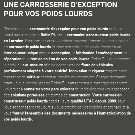
UNE CARROSSERIE D’EXCEPTION
POUR VOS POIDS LOURDS
Choisissez une
carrosserie d’exception pour vos poids lourds
en faisant
appel aux services de
Robin PL
, votre
carrossier-constructeur poids lourds
en Lorraine
. Nos nombreuses expertises couvrent l’ensemble des besoins
en
carrosserie poids lourds
et vous permettent de vous adresser à un
interlocuteur unique
pour la
conception
, la
fabrication
,
l’aménagement
, la
réparation
et la
remise en état de vos poids lourds
. Robin PL vous propose
le choix du
sur-mesure
afin de constituer une
flotte de véhicules
parfaitement adaptée à votre activité
.
Innovation
et
rigueur
forgent notre
réputation de
sérieux
et sont au service de vos projets. Chaque demande
étant unique, les équipes de Robin PL s’attachent à s’immerger dans votre
univers et à
connaître votre parc existant
de véhicules pour vous proposer
des
solutions porteuses
en termes de
construction
.
Votre carrossier-
constructeur poids lourds
est d’ailleurs
qualifié UTAC depuis 2009
, pour
vous accompagner toujours au plus proche de vos besoins, et est habilité à
vous
fournir l’ensemble des documents nécessaires à l’immatriculation de
vos poids lourds.