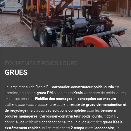
ÉQUIPEMENT POIDS LOURD
GRUES
Le large réseau de Robin PL,
carrossier-constructeur poids lourds
en
Lorraine, équipe en
grues PM
ou en grues
Kesla
votre parc de poids lourds,
selon vos besoins.
Fiabilité des montages
et
conception sur mesure
s’allient pour vous proposer une vaste diversité de
grues de manutention et
de recyclage
mais aussi des
solutions complètes
pour les
bennes à
ordures ménagères
.
Carrossier-constructeur poids lourds
, Robin PL
donne à vos véhicules des fonctionnalités uniques avec des
grues Kesla
extrêmement rapides
, qui se replient en
2 temps
avec l’
accessoire
, un