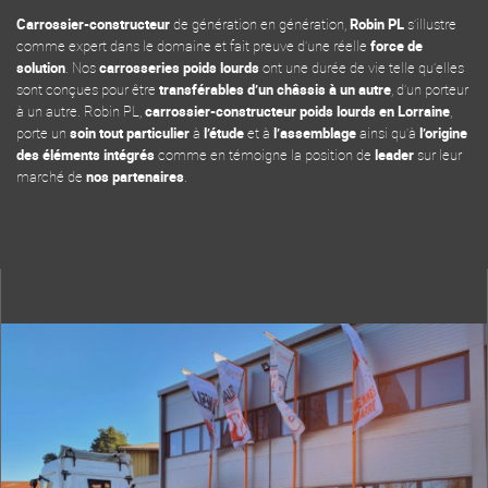
Carrossier-constructeur
de génération en génération,
Robin PL
s’illustre
comme expert dans le domaine et fait preuve d’une réelle
force de
solution
. Nos
carrosseries poids lourds
ont une durée de vie telle qu’elles
sont conçues pour être
transférables d’un châssis à un autre
, d’un porteur
à un autre. Robin PL,
carrossier-constructeur poids lourds en Lorraine
,
porte un
soin tout particulier
à
l’étude
et à
l’assemblage
ainsi qu’à
l’origine
des éléments intégrés
comme en témoigne la position de
leader
sur leur
marché de
nos partenaires
.