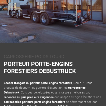
CARROSSERIE POIDS LOURD
PORTEUR PORTE-ENGINS
FORESTIERS DEBUSTRUCK
Leader français du porteur porte-engins forestiers
, Robin PL vous
propose de découvrir sa gamme d’exception, les
carrosseries
Debustruck
. Conçues, développées et sans cesse améliorées pour
répondre au plus près aux exigences
du transport d’engins forestiers, nos
carrosseries porteurs porte engins forestiers
se démarquent par leur