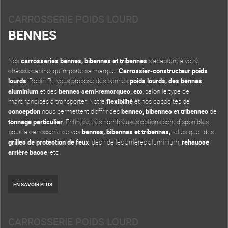
CARROSSERIE POIDS LOURD
BENNES
Nos
carrosseries bennes, bibennes et tribennes
s’adaptent à votre
châssis cabine, qu’importe sa marque.
Carrossier-constructeur poids
lourds
, Robin PL vous propose des bennes
poids lourds, des bennes
aluminium
et des
bennes semi-remorques, etc
, selon le type de
marchandises à transporter. Notre
flexibilité
et nos capacités de
conception
nous permettent d’offrir des
bennes, bibennes et tribennes
de
tonnage particulier
. Enfin, de très nombreuses options sont disponibles
pour la carrosserie de vos
bennes, bibennes et tribennes,
telles que : des
grilles de protection de feux
, des ridelles arrières aluminium,
rehausse
arrière basse
, etc.
EN SAVOIR PLUS
CARROSSERIE POIDS LOURD