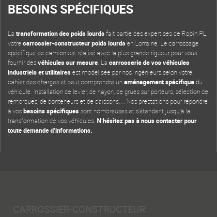
BESOINS SPÉCIFIQUES
La
transformation des poids lourds
fait partie des expertises de Robin PL,
votre
carrossier-constructeur poids lourds
en Lorraine. Le carrossage
spécifique de camion est réalisé avec la plus grande rigueur pour vous
fournir des
véhicules sur mesure
. La
carrosserie de vos véhicules
industriels et utilitaires
est modélisée par nos ingénieurs selon votre
cahier des charges et peut comprendre un
aménagement spécifique
du
véhicule. Installation de levier, de hayon, de grues sur porteurs, sélection de
remorques, de conteneurs et de caissons, … Nos prestations pour répondre
à vos
besoins spécifiques
sont nombreuses et s’étendent jusqu’à la
transformation de vos véhicules.
N’hésitez pas à nous contacter pour
toute demande d’informations.
CARROSSIER-CONSTRUCTEUR