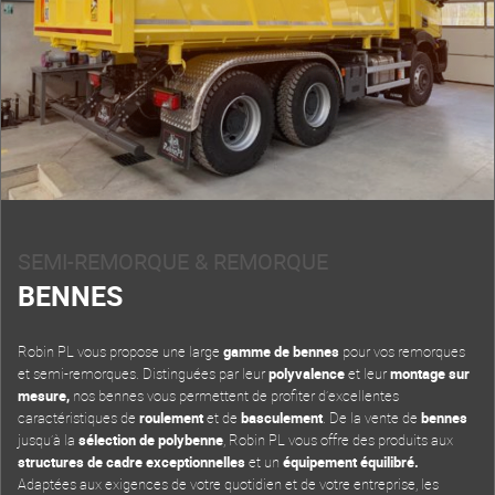
SEMI-REMORQUE & REMORQUE
BENNES
Robin PL vous propose une large
gamme de bennes
pour vos remorques
et semi-remorques. Distinguées par leur
polyvalence
et leur
montage sur
mesure,
nos bennes vous permettent de profiter d’excellentes
caractéristiques de
roulement
et de
basculement
. De la vente de
bennes
jusqu’à la
sélection de polybenne
, Robin PL vous offre des produits aux
structures de cadre exceptionnelles
et un
équipement équilibré.
Adaptées aux exigences de votre quotidien et de votre entreprise, les