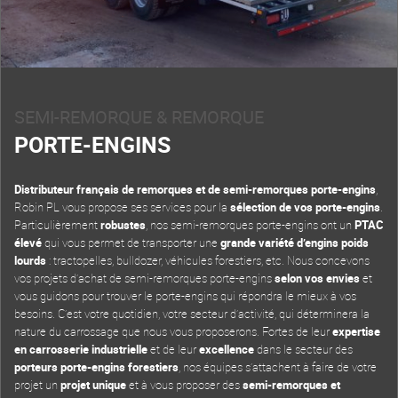
SEMI-REMORQUE & REMORQUE
PORTE-ENGINS
Distributeur français de remorques et de semi-remorques porte-engins
,
Robin PL vous propose ses services pour la
sélection de vos porte-engins
.
Particulièrement
robustes
, nos semi-remorques porte-engins ont un
PTAC
élevé
qui vous permet de transporter une
grande variété d’engins poids
lourds
: tractopelles, bulldozer, véhicules forestiers, etc. Nous concevons
vos projets d’achat de semi-remorques porte-engins
selon vos envies
et
vous guidons pour trouver le porte-engins qui répondra le mieux à vos
besoins. C’est votre quotidien, votre secteur d’activité, qui déterminera la
nature du carrossage que nous vous proposerons. Fortes de leur
expertise
en carrosserie industrielle
et de leur
excellence
dans le secteur des
porteurs porte-engins forestiers
, nos équipes s’attachent à faire de votre
projet un
projet unique
et à vous proposer des
semi-remorques et