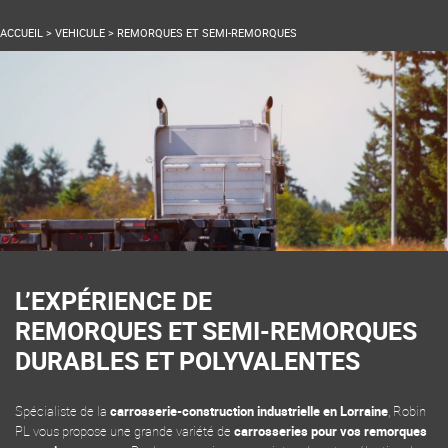
ACCUEIL
>
VEHICULE
>
REMORQUES ET SEMI-REMORQUES
L’EXPÉRIENCE DE
REMORQUES ET SEMI-REMORQUES
DURABLES ET POLYVALENTES
Spécialiste de la
carrosserie-construction industrielle en Lorraine
, Robin
PL vous propose une grande variété de
carrosseries pour vos remorques