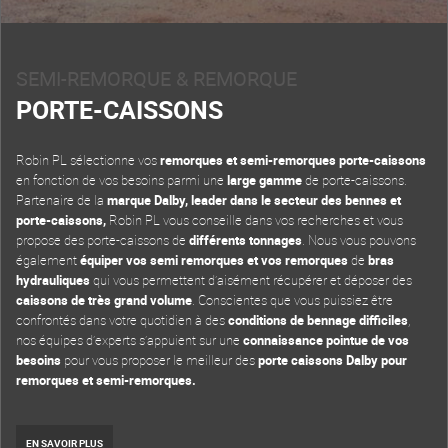
SEMI-REMORQUE & REMORQUE
PORTE-CAISSONS
Robin PL sélectionne vos
remorques et semi-remorques porte-caissons
en fonction de vos besoins parmi une
large gamme
de porte-caissons.
Partenaire de la
marque Dalby, leader dans le secteur des bennes et
porte-caissons,
Robin PL vous conseille dans vos recherches et vous
propose des porte-caissons de
différents tonnages
. Nous vous pouvons
également
équiper vos semi remorques et vos remorques
de
bras
hydrauliques
qui vous permettent d’aisément récupérer et déposer des
caissons de très grand volume
. Conscientes que vous puissiez être
confrontés dans votre quotidien à des
conditions de bennage difficiles
,
nos équipes d’experts s’appuient sur une
connaissance pointue de vos
besoins
pour vous proposer le meilleur des
porte caissons Dalby pour
remorques et semi-remorques.
EN SAVOIR PLUS