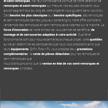
et semi-remorques
. Par leur connaissance pointue de notre sélection de
remorques et semi-remorques
sur mesure, nos équipes d’experts vous
accompagnent tout au long de votre projet et vous guident dans vos choix.
Des
besoins les plus classiques
aux
besoins spécifiques
, des remorques
et semi-remorques bennes jusqu’aux porte-engins, notre offre comprend
l’ensemble des remorques et semi-remorques existantes sur le marché. La
force d’innovation
de notre entreprise vous permet de bénéficier
de
montage et de carrosseries adaptées à votre activité
. Qualité et
fonctionnalité sont pour nous essentielles à chaque projet, votre
quotidien
au travail détermine les carrosseries que nous vous proposons ainsi que
leurs
équipements
. Enfin, Robin PL vous propose deux
prestations
complémentaires
: la
vente de pièces détachées
pour les remorques et
semi-remorques que
nous distribuons ainsi que la
remise en état de vos semi-remorques et
remorques
sinistrées.