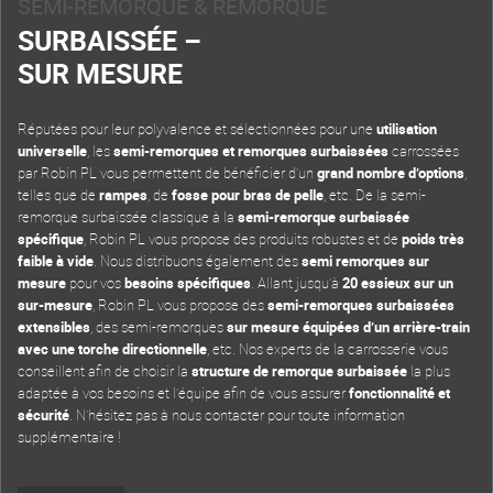
SEMI-REMORQUE & REMORQUE
SURBAISSÉE –
SUR MESURE
Réputées pour leur polyvalence et sélectionnées pour une
utilisation
universelle
, les
semi-remorques et remorques surbaissées
carrossées
par Robin PL vous permettent de bénéficier d’un
grand nombre d’options
,
telles que de
rampes
, de
fosse pour bras de pelle
, etc. De la semi-
remorque surbaissée classique à la
semi-remorque surbaissée
spécifique
, Robin PL vous propose des produits robustes et de
poids très
faible à vide
. Nous distribuons également des
semi remorques sur
mesure
pour vos
besoins spécifiques
. Allant jusqu’à
20 essieux sur un
sur-mesure
, Robin PL vous propose des
semi-remorques surbaissées
extensibles
, des semi-remorques
sur mesure équipées d’un arrière-train
avec une torche directionnelle
, etc. Nos experts de la carrosserie vous
conseillent afin de choisir la
structure de remorque surbaissée
la plus
adaptée à vos besoins et l’équipe afin de vous assurer
fonctionnalité et
sécurité
. N’hésitez pas à nous contacter pour toute information
supplémentaire !