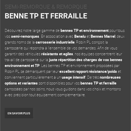
SEMI-REMORQUE & REMORQUE
BENNE TP ET FERRAILLE
Découvrez notre large gamme de
bennes TP et environnement
pour tous
vos
semi-remorques
. En association avec
Benalu
et
Bennes Marrel
, deux
grands noms de la
carrosserie industrielle
, Robin PL conçoit la
carrosserie qui répondra à l’ensemble de vos demandes. Afin de vous
garantir des véhicules
résistants et agiles
, nos équipes concentrent leur
travail de carrosserie sur la
juste répartition des charges de vos bennes
environnement et TP
. Les bennes TP et environnement proposées par
Robin PL se démarquent par leur
excellent rapport résistance/poids
et
conviennent particulièrement à un
usage intensif
. De très
nombreuses
options et variantes
sont disponibles pour vos
bennes TP et ferraille
carrossées par nos soins, nous vous guidons dans vos choix et montons
avec précision tout équipement complémentaire.
EN SAVOIR PLUS