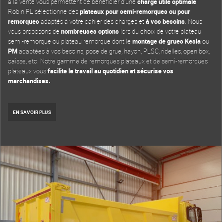
à la vente vous permettent de bénéficier d’une
charge utile optimale
.
Robin PL sélectionne des
plateaux pour semi-remorques ou pour
remorques
adaptés à votre cahier des charges et
à vos besoins
. Nous
vous proposons de
nombreuses options
lors du choix de votre plateau
semi-remorque ou plateau remorque dont le
montage de grues Kesla
ou
PM
adaptées à vos besoins, pose de grue, hayon, PLSC, ridelles, open box,
caisse, etc. Notre gamme de remorques plateaux et de semi-remorques
plateaux vous
facilite le travail au quotidien et sécurise vos
marchandises.
EN SAVOIR PLUS