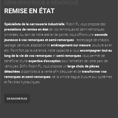
SEMI-REMORQUE & REMORQUE
REMISE EN ÉTAT
Spécialiste de la carrosserie industrielle
, Robin PL vous propose des
prestations de remise en état
de vos remorques et semi-remorques
sinistrées. Au sein de notre atelier de pointe, nous offrons une
seconde
jeunesse à vos remorques et semi-remorques
: redressage de châssis,
sablage, peinture, adaptation et
aménagement sur mesure
, soudure acier,
etc. Point fort par excellence, notre capacité à vous
accompagner tout au
long de la vie de vos remorques
et
semi remorques
vous permet de
bénéficier d’une
expertise d’exception
pour l’entretien de votre parc de
véhicules. Enfin, Robin PL vous propose un
large choix de pièces
détachées
disponibles à la vente afin d’équiper et de
transformer vos
remorques et semi-remorques
, de la simple bague d’usure aux systèmes
et flexibles hydrauliques.
EN SAVOIR PLUS