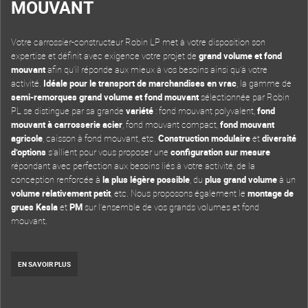
MOUVANT
Votre carrossier-constructeur Robin LP met à votre disposition son
expertise et définit avec exigence votre projet de
grand volume et fond
mouvant
afin qu’il réponde aux mieux à vos besoins ainsi qu’à votre
activité.
Idéale pour le transport de marchandises en vrac
, la gamme de
semi-remorques grand volume et fond mouvant
sélectionnée par Robin
PL se distingue par sa grande
variété
: fond mouvant polyvalent,
fond
mouvant à carrosserie acier
, fond mouvant compact,
fond mouvant
agricole
, caisson à fond mouvant, etc.
Construction modulaire
et
diversité
d’options
s’allient pour vous proposer une
configuration sur mesure
répondant avec perfection aux besoins liés à votre activité, de la
conception renforcée à
la plus légère possible
, du
plus grand volume
à un
volume relativement petit
, etc. Nous proposons également le
montage de
grues Kesla
et
PM
sur l’ensemble de vos grands volumes et fond
mouvant.
EN SAVOIR PLUS